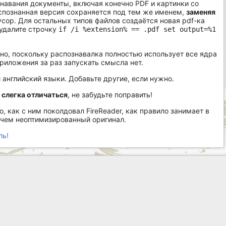
авания документы, включая конечно PDF и картинки со
 распознанная версия сохраняется под тем же именем,
заменяя
усор. Для остальных типов файлов создаётся новая pdf-ка
 удалите строчку
if /i %extension% == .pdf set output=%1
о, поскольку распознавалка полностью использует все ядра
риложения за раз запускать смысла нет.
 английский языки. Добавьте другие, если нужно.
 слегка отличаться
, не забудьте поправить!
 как с ним поколдовал FireReader, как правило занимает в
, чем неоптимизированный оригинал.
ль!