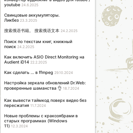
youtube
24.6.2025
Свинцовые аккумуляторы.
Ликбез
23.3.2025
搜索俄语书籍。 搜索俄语文本
24.2.2025
Поиск по текстам книг, книжный
поиск
24.2.2025
Как включить ASIO Direct Monitoring на
Audient iD14
22.2.2025
Как сделать ... в ffmpeg
29.10.2024
Настройка зеркала обновлений Dr.Web:
проверенные шаманства 👌
18.7.2024
Как вывести таймкод поверх видео без
пересжатия
11.7.2024
Новые проблемы с кракозябрами в
старых программах (Windows
11)
12.3.2024