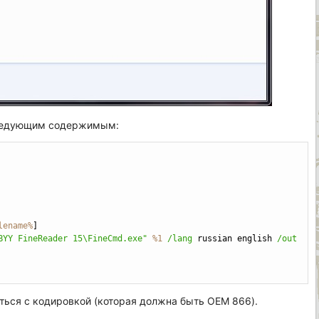
следующим содержимым:
Copy
lename%
]
BYY FineReader 15\FineCmd.exe"
%1
/lang
 russian english 
/out
иться с кодировкой (которая должна быть OEM 866).