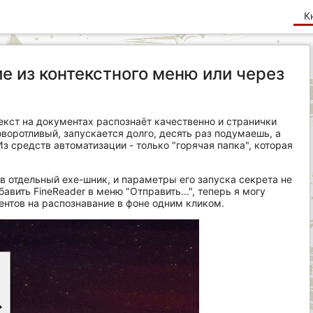
К
ие из контекстного меню или через
екст на документах распознаёт качественно и странички
воротливый, запускается долго, десять раз подумаешь, а
Из средств автоматизации - только "горячая папка", которая
в отдельный exe-шник, и параметры его запуска секрета не
вить FineReader в меню "Отправить...", теперь я могу
ентов на распознавание в фоне одним кликом.