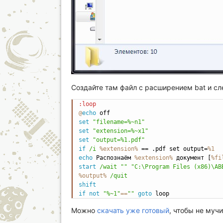
Создайте там файл с расширением bat и 
:loop
@
echo
 off
set
"filename=%~n1"
set
"extension=%~x1"
set
"output=%1.pdf"
if
/i
%extension%
 == .pdf set output=
%1
echo
 Распознаём 
%extension%
 документ [
%fi
start
/wait
""
"C:\Program Files (x86)\AB
%output%
/quit
shift
if
not
"%~1"
==
""
goto
 loop
Можно
скачать уже готовый
, чтобы не муч