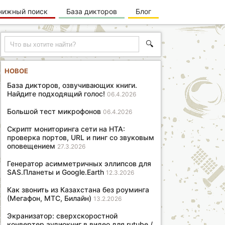
нижный поиск
База дикторов
Блог
🔍
НОВОЕ
База дикторов, озвучивающих книги.
Найдите подходящий голос!
06.4.2026
Большой тест микрофонов
06.4.2026
Скрипт мониторинга сети на HTA:
проверка портов, URL и пинг со звуковым
оповещением
27.3.2026
Генератор асимметричных эллипсов для
SAS.Планеты и Google.Earth
12.3.2026
Как звонить из Казахстана без роуминга
(Мегафон, МТС, Билайн)
13.2.2026
Экранизатор: сверхскоростной
конвертер аудиокниг в видео для rutube /