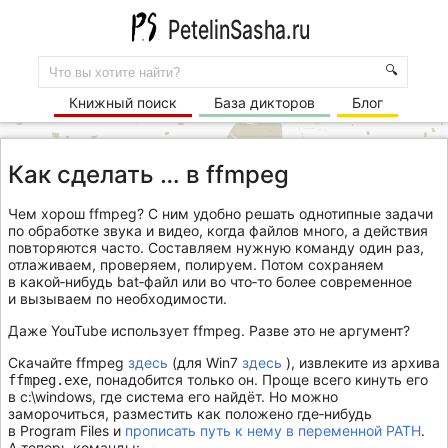
PetelinSasha.ru
🔍
Книжный поиск
База дикторов
Блог
Как сделать … в ffmpeg
Чем хорош ffmpeg? С ним удобно решать однотипные задачи
по обработке звука и видео, когда файлов много, а действия
повторяются часто. Составляем нужную команду один раз,
отлаживаем, проверяем, полируем. Потом сохраняем
в какой‐нибудь bat‐файл или во что‐то более современное
и вызываем по необходимости.
Даже YouTube использует ffmpeg. Разве это не аргумент?
Скачайте ffmpeg
здесь
(для Win7
здесь
), извлеките из архива
, понадобится только он. Проще всего кинуть его
ffmpeg.exe
в c:\windows, где система его найдёт. Но можно
заморочиться, разместить как положено где‐нибудь
в Program Files и
прописать путь к нему в переменной PATH
.
А теперь команды: