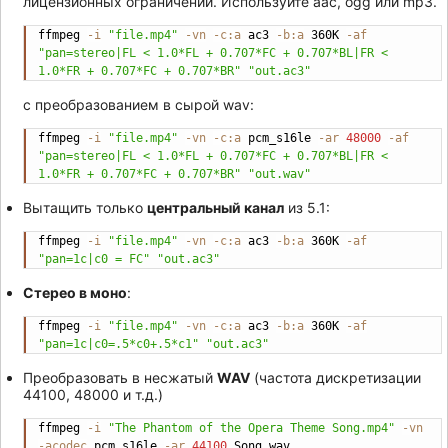
лицензионных ограничений. Используйте aac, ogg или mp3.
ffmpeg 
-i
"file.mp4"
-vn
-c:a
 ac3 
-b:a
 360K 
-af
Copy
"pan=stereo|FL < 1.0*FL + 0.707*FC + 0.707*BL|FR < 
1.0*FR + 0.707*FC + 0.707*BR"
"out.ac3"
с преобразованием в сырой wav:
ffmpeg 
-i
"file.mp4"
-vn
-c:a
 pcm_s16le 
-ar
48000
-af
Copy
"pan=stereo|FL < 1.0*FL + 0.707*FC + 0.707*BL|FR < 
1.0*FR + 0.707*FC + 0.707*BR"
"out.wav"
Вытащить только
центральный канал
из 5.1:
ffmpeg 
-i
"file.mp4"
-vn
-c:a
 ac3 
-b:a
 360K 
-af
Copy
"pan=1c|c0 = FC"
"out.ac3"
Стерео в моно
:
ffmpeg 
-i
"file.mp4"
-vn
-c:a
 ac3 
-b:a
 360K 
-af
Copy
"pan=1c|c0=.5*c0+.5*c1"
"out.ac3"
Преобразовать в несжатый
WAV
(частота дискретизации
44100, 48000 и т.д.)
ffmpeg 
-i
"The Phantom of the Opera Theme Song.mp4"
-vn
Copy
-acodec
 pcm_s16le 
-ar
44100
 Song.wav