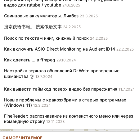
видео для rutube / youtube
24.6.2025
Свинцовые аккумуляторы. Ликбез
23.3.2025
搜索俄语书籍。 搜索俄语文本
24.2.2025
Поиск по текстам книг, книжный поиск
24.2.2025
Как включить ASIO Direct Monitoring на Audient iD14
22.2.2025
Как сделать ... в ffmpeg
29.10.2024
Настройка зеркала обновлений Dr.Web: проверенные
шаманства 👌
18.7.2024
Как вывести таймкод поверх видео без пересжатия
11.7.2024
Новые проблемы с кракозябрами в старых программах
(Windows 11)
12.3.2024
FineReader: распознавание из контекстного меню или через
командную строку
13.11.2023
САМОЕ ЧИТАЕМОЕ