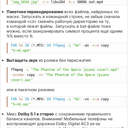
"img_%03d.jpg"
-c:v
 libx264 
-b:v
 3000k out.mp4
Пакетное перекодирование
всех файлов, найденных по
маске. Запускать в командной строке, не забыв сначала
командой «cd» сменить рабочую директорию на ту,
в которой лежат файлы. Запускать в bat‐файле тоже
можно, если заэкранировать символ процента ещё одним:
%% вместо %.
FOR
%G
IN
(
*.MTS
)
DO
ffmpeg
-i
"%G"
 -an 
-c
:v
 copy 
Copy
"%~nG.mp4"
Вытащить звук
из ролика без пересжатия:
ffmpeg 
-i
"The Phantom of the Opera (piano cover).mp4"
Copy
-acodec
 copy 
-vn
"The Phantom of the Opera (piano 
cover).aac"
или в пакетном режиме:
FOR
%G
IN
(
*.MP4
)
DO
ffmpeg
-i
"%G"
 -vn 
-c
:a
 copy 
Copy
"%~nG.aac"
Микс
Dolby 5.1 в стерео
с сохраненеим правильного
баланса каналов. Внимание! Мобильные телефоны не
воспроизводят дорожки Dolby Digital AC3 из‐за