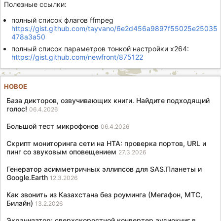
Полезные ссылки:
полный список флагов ffmpeg
https://gist.github.com/tayvano/6e2d456a9897f55025e25035
478a3a50
полный список параметров тонкой настройки x264:
https://gist.github.com/newfront/875122
НОВОЕ
База дикторов, озвучивающих книги. Найдите подходящий
голос!
06.4.2026
Большой тест микрофонов
06.4.2026
Скрипт мониторинга сети на HTA: проверка портов, URL и
пинг со звуковым оповещением
27.3.2026
Генератор асимметричных эллипсов для SAS.Планеты и
Google.Earth
12.3.2026
Как звонить из Казахстана без роуминга (Мегафон, МТС,
Билайн)
13.2.2026
Экранизатор: сверхскоростной конвертер аудиокниг в