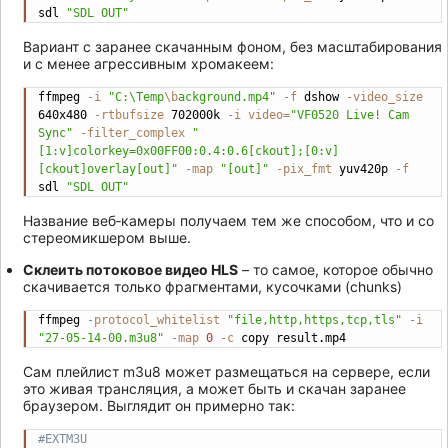
sdl 
"SDL OUT"
Вариант с заранее скачанным фоном, без масштабирования
и с менее агрессивным хромакеем:
ffmpeg 
-i
"C:\Temp
\b
ackground.mp4"
-f
 dshow 
-video_size
Copy
640x480 
-rtbufsize
 702000k 
-i
video
=
"VF0520 Live! Cam 
Sync"
-filter_complex
"
[1:v]colorkey=0x00FF00:0.4:0.6[ckout];[0:v]
[ckout]overlay[out]"
-map
"[out]"
-pix_fmt
 yuv420p 
-f
sdl 
"SDL OUT"
Название веб‐камеры получаем тем же способом, что и со
стереомикшером выше.
Склеить потоковое видео HLS
– то самое, которое обычно
скачивается только фрагментами, кусочками (chunks)
ffmpeg 
-protocol_whitelist
"file,http,https,tcp,tls"
-i
Copy
"27-05-14-00.m3u8"
-map
0
-c
 copy result.mp4
Сам плейлист m3u8 может размещаться на сервере, если
это живая трансляция, а может быть и скачан заранее
браузером. Выглядит он примерно так:
#EXTM3U