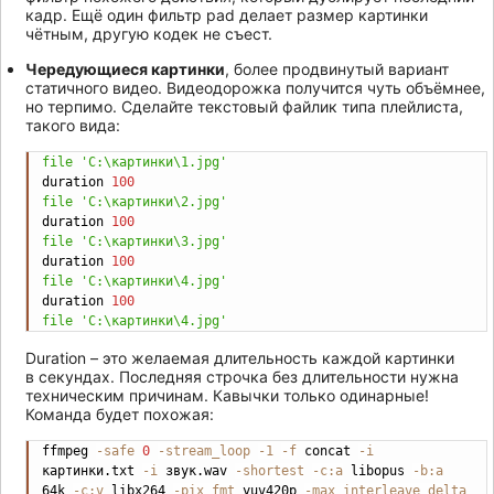
кадр. Ещё один фильтр pad делает размер картинки
чётным, другую кодек не съест.
Чередующиеся картинки
, более продвинутый вариант
статичного видео. Видеодорожка получится чуть объёмнее,
но терпимо. Сделайте текстовый файлик типа плейлиста,
такого вида:
file
'C:\картинки\1.jpg'
Copy
duration 
100
file
'C:\картинки\2.jpg'
duration 
100
file
'C:\картинки\3.jpg'
duration 
100
file
'C:\картинки\4.jpg'
duration 
100
file
'C:\картинки\4.jpg'
Duration – это желаемая длительность каждой картинки
в секундах. Последняя строчка без длительности нужна
техническим причинам. Кавычки только одинарные!
Команда будет похожая:
ffmpeg 
-safe
0
-stream_loop
-1
-f
 concat 
-i
Copy
картинки.txt 
-i
 звук.wav 
-shortest
-c:a
 libopus 
-b:a
64k 
-c:v
 libx264 
-pix_fmt
 yuv420p 
-max_interleave_delta