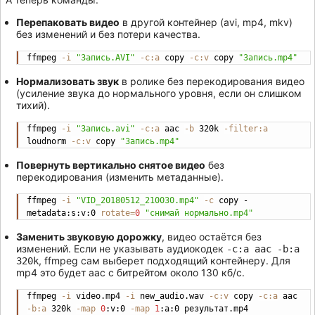
Перепаковать видео
в другой контейнер (avi, mp4, mkv)
без изменений и без потери качества.
ffmpeg 
-i
"Запись.AVI"
-c:a
 copy 
-c:v
 copy 
"Запись.mp4"
Copy
Нормализовать звук
в ролике без перекодирования видео
(усиление звука до нормального уровня, если он слишком
тихий).
ffmpeg 
-i
"Запись.avi"
-c:a
 aac 
-b
 320k 
-filter:a
Copy
loudnorm 
-c:v
 copy 
"Запись.mp4"
Повернуть вертикально снятое видео
без
перекодирования (изменить метаданные).
ffmpeg 
-i
"VID_20180512_210030.mp4"
-c
 copy -
Copy
metadata:s:v:0 
rotate
=
0
"снимай нормально.mp4"
Заменить звуковую дорожку
, видео остаётся без
изменений. Если не указывать аудиокодек
-c:a aac -b:a
, ffmpeg сам выберет подходящий контейнеру. Для
320k
mp4 это будет aac с битрейтом около 130 кб/с.
ffmpeg 
-i
 video.mp4 
-i
 new_audio.wav 
-c:v
 copy 
-c:a
 aac 
Copy
-b:a
 320k 
-map
0
:v:0 
-map
1
:a:0 результат.mp4