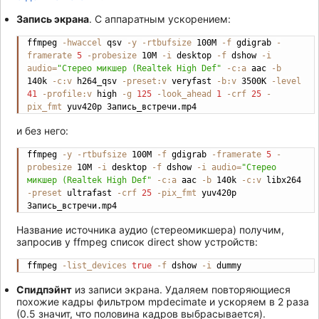
Запись экрана
. С аппаратным ускорением:
ffmpeg 
-hwaccel
 qsv 
-y
-rtbufsize
 100M 
-f
 gdigrab 
-
Copy
framerate
5
-probesize
 10M 
-i
 desktop 
-f
 dshow 
-i
audio
=
"Стерео микшер (Realtek High Def"
-c:a
 aac 
-b
140k 
-c:v
 h264_qsv 
-preset:v
 veryfast 
-b:v
 3500K 
-level
41
-profile:v
 high 
-g
125
-look_ahead
1
-crf
25
-
pix_fmt
 yuv420p Запись_встречи.mp4
и без него:
ffmpeg 
-y
-rtbufsize
 100M 
-f
 gdigrab 
-framerate
5
-
Copy
probesize
 10M 
-i
 desktop 
-f
 dshow 
-i
audio
=
"Стерео 
микшер (Realtek High Def"
-c:a
 aac 
-b
 140k 
-c:v
 libx264 
-preset
 ultrafast 
-crf
25
-pix_fmt
 yuv420p 
Запись_встречи.mp4
Название источника аудио (стереомикшера) получим,
запросив у ffmpeg список direct show устройств:
ffmpeg 
-list_devices
true
-f
 dshow 
-i
 dummy
Copy
Спидпэйнт
из записи экрана. Удаляем повторяющиеся
похожие кадры фильтром mpdecimate и ускоряем в 2 раза
(0.5 значит, что половина кадров выбрасывается).