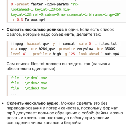
0
-preset
 faster -x264-params 
"rc-
lookahead=1:keyint=123456:min-
keyint=123:ref=0:subme=0:no-scenecut=1:bframes=1:qp=26"
-r
0.3
 Готово.mp4
Склеить несколько роликов
в один. Если есть список
файлов, которые надо объединить, делайте так:
ffmpeg 
-hwaccel
 qsv 
-y
-f
 concat 
-safe
0
-i
 files.txt 
-
Copy
c:a
 copy 
-c:v
 h264_qsv 
-preset:v
 veryslow 
-b:v
 3500K 
-
level
41
-profile:v
 high 
-g
125
-look_ahead
1
 out.mp4
Сам список files.txt должен выглядеть так (кавычки
обязательно одинарные):
file
'.\video1.mov'
Copy
file
'.\video2.mov'
file
'.\video3.mov'
..
.
Склеить несколько аудио
. Можем сделать это без
перекодирования и потери качества, поскольку формат
mp3 допускает вольное обращение с собой: файлы можно
резать и клеить как настоящую плёнку при условии
совпадения числа каналов и битрейта.