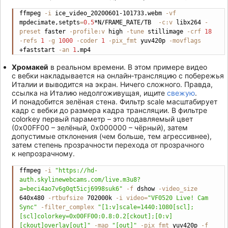
ffmpeg 
-i
 ice_video_20200601-101733.webm 
-vf
Copy
mpdecimate,setpts
=
0.5
*N/FRAME_RATE/TB  
-c:v
 libx264 
-
preset
 faster 
-profile:v
 high 
-tune
 stillimage 
-crf
18
-refs
1
-g
1000
-coder
1
-pix_fmt
 yuv420p 
-movflags
+faststart 
-an
1
.mp4
Хромакей
в реальном времени. В этом примере видео
с вебки накладывается на онлайн‐трансляцию с побережья
Италии и выводится на экран. Ничего сложного. Правда,
ссылка на Италию недолгоживущая, ищите
свежую
.
И понадобится зелёная стена. Фильтр scale масштабирует
кадр с вебки до размера кадра трансляции. В фильтре
colorkey первый параметр – это подавляемый цвет
(0x00FF00 – зелёный, 0x000000 – чёрный), затем
допустимые отклонения (чем больше, тем агрессивнее),
затем степень прозрачности перехода от прозрачного
к непрозрачному.
ffmpeg 
-i
"https://hd-
Copy
auth.skylinewebcams.com/live.m3u8?
a=beci4ao7v6g0qt5icj6998suk6"
-f
 dshow 
-video_size
640x480 
-rtbufsize
 702000k 
-i
video
=
"VF0520 Live! Cam 
Sync"
-filter_complex
"[1:v]scale=1440:1080[scl];
[scl]colorkey=0x00FF00:0.8:0.2[ckout];[0:v]
[ckout]overlay[out]"
-map
"[out]"
-pix_fmt
 yuv420p 
-f