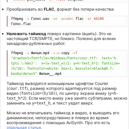
Преобразовать во
FLAC
, формат без потери качества:
ffmpeg 
-i
 Голос.wav 
-vn
-acodec
 flac 
-ar
44100
Copy
Голос.flac
Наложить таймкод
поверх картинки (вшить). Это не
настоящий TCR/SMPTE, но близко. Полезно для всяких
закадрово‐дубляжных работ:
ffmpeg 
-i
 Фильм.mp4 
-c:a
 copy 
-vf
Copy
"drawtext=fontfile=/Windows/Fonts/cour.ttf:  text='%
{pts \:hms}':  x=(w-text_w)/2: y=h-text_h*2: fontsize=
(h/10): fontcolor=white: box=1: boxcolor=black@0.7: 
boxborderw=5"
 Фильм__.mp4
Таймкод выводится моноширным шрифтом Courier
(
), размер которого адаптируется под размер
cour.ttf
видео (
), по центру экрана внизу (
fontsize=(h/10)
y=h-
). Если место внизу уже занято субтитрами, можно
text_h*2
заменить на
, и текст уедет вверх.
y=text_h
Можно не впечатывать таймкод в видео, а выводить его
динамически, непосредственно в плеере во время
воспроизведения с помощью AviSynth. Про это есть
отдельная статья
.