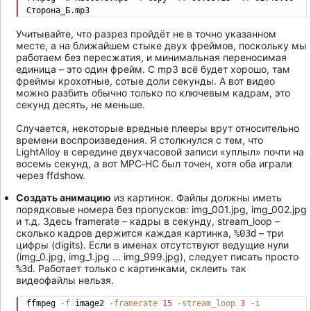
Сторона_Б.mp3
Учитывайте, что разрез пройдёт не в точно указанном
месте, а на ближайшем стыке двух фреймов, поскольку мы
работаем без пересжатия, и минимальная переносимая
единица – это один фрейм. С mp3 всё будет хорошо, там
фреймы крохотные, сотые доли секунды. А вот видео
можно разбить обычно только по ключевым кадрам, это
секунд десять, не меньше.
Случается, некоторые вредные плееры врут относительно
времени воспроизведения. Я столкнулся с тем, что
LightAlloy в середине двухчасовой записи «уплыл» почти на
восемь секунд, а вот MPC‐HC был точен, хотя оба играли
через ffdshow.
Создать анимацию
из картинок. Файлы должны иметь
порядковые номера без пропусков: img_001.jpg, img_002.jpg
и т.д. Здесь framerate – кадры в секунду, stream_loop –
сколько кадров держится каждая картинка,
– три
%03d
цифры (digits). Если в именах отсутствуют ведущие нули
(img_0.jpg, img_1.jpg … img_999.jpg), следует писать просто
. Работает только с картинками, склеить так
%3d
видеофайлы нельзя.
ffmpeg 
-f
 image2 
-framerate
15
-stream_loop
3
-i
Copy