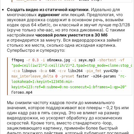
Создать видео из статичной картинки
. Идеально для
многочасовых
аудиокниг
или лекций. Предпологая, что
звуковая дорожка содержит в основном речь, возьмём
кодек opus 64 кбит/с, он классный и звучит лучше mp3/128
(круче только xhe‐aac, но это пока диковинка). С такими
настройками
часовой ролик уместится в 30 Мб
и отрендерится за минуту. Вся видеордорожка займёт
столько же места, сколько одна исходная картинка.
Супербыстро и суперкруто:
ffmpeg 
-r
0.3
-i
 обложка.jpg 
-i
 звук.mp3 
-shortest
-vf
Copy
"pad=ceil(iw/2)*2:ceil(ih/2)*2,tpad=stop_mode=clone:stop_d
-c:a
 libopus 
-b:a
 64K 
-c:v
 libx264 
-pix_fmt
 yuv420p 
-
max_interleave_delta
0
-preset
 faster -x264-params 
"rc-
lookahead=1:keyint=123456:min-
keyint=123:ref=0:subme=0:no-scenecut=1:bframes=1:qp=20"
Готово.mp4
Мы снизили частоту кадров почти до минимального
значения, которое поддерживают все плееры – 0,2 fps или
один кадр раз в пять секунд. Это не влияет на размер
видеодорожки, но ускоряет обработку до космических
скоростей. Кроме того, вместо стандартного ‑loop,
зацикливающего картинку, применён более быстрый
фильтр похожего действия, который дублирует последний