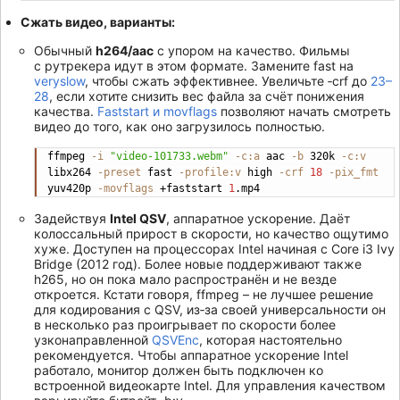
Сжать видео, варианты:
Обычный
h264/aac
с упором на качество. Фильмы
с рутрекера идут в этом формате. Замените fast на
veryslow
, чтобы сжать эффективнее. Увеличьте ‑crf до
23–
28
, если хотите снизить вес файла за счёт понижения
качества.
Faststart и movflags
позволяют начать смотреть
видео до того, как оно загрузилось полностью.
ffmpeg 
-i
"video-101733.webm"
-c:a
 aac 
-b
 320k 
-c:v
Copy
libx264 
-preset
 fast 
-profile:v
 high 
-crf
18
-pix_fmt
yuv420p 
-movflags
 +faststart 
1
.mp4
Задействуя
Intel QSV
, аппаратное ускорение. Даёт
колоссальный прирост в скорости, но качество ощутимо
хуже. Доступен на процессорах Intel начиная с Core i3 Ivy
Bridge (2012 год). Более новые поддерживают также
h265, но он пока мало распространён и не везде
откроется. Кстати говоря, ffmpeg – не лучшее решение
для кодирования с QSV, из‐за своей универсальности он
в несколько раз проигрывает по скорости более
узконаправленной
QSVEnc
, которая настоятельно
рекомендуется. Чтобы аппаратное ускорение Intel
работало, монитор должен быть подключен ко
встроенной видеокарте Intel. Для управления качеством