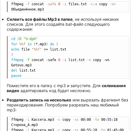
ffmpeg 
-f
 concat 
-safe
0
-i
 files.txt 
-c:a
 copy 
-vn
Copy
Объединённое.mp3
Склеить все файлы Mp3 в папке
, не используя никаких
списков. Для этого создайте bat‐файл следующего
содержания:
cd
/D
"%~dp0"
Copy
for
%%f
in
(
*.mp3
)
do
(
echo
 file '
%%f
' >> list.txt
)
ffmpeg
-f
 concat -safe 
0
-i
 list.txt 
-c
 copy -vn 
Gotovo.mp3
del
 list.txt
pause
Поместите его в папку с mp3 и запустите. Для
склеивания
видео
адаптировать код будет несложно.
Разделить запись на несколько
или вырезать фрагмент без
перекодирования. Попробуем разрезать наш любимый
mp3:
ffmpeg 
-i
 Кассета.mp3 
-c
 copy 
-ss
 00:00 
-to
 00:55:18 
Copy
Сторона_А.mp3

ffmpeg 
-i
 Кассета.mp3 
-c
 copy 
-ss
 00:55:18 
-to
 01:45:00 