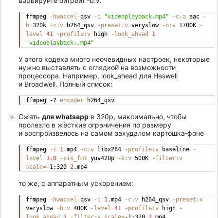
варьируйте битрейт ‑b:v.
ffmpeg 
-hwaccel
 qsv 
-i
"videoplayback.mp4"
-c:a
 aac 
-
Copy
b
 320k 
-c:v
 h264_qsv 
-preset:v
 veryslow 
-b:v
 1700K 
-
level
41
-profile:v
 high 
-look_ahead
1
"videoplayback+.mp4"
У этого кодека много неочевидных настроек, некоторые
нужно выставлять с оглядкой на возможности
процессора. Например, look_ahead для Haswell
и Broadwell. Полный список:
ffmpeg -? 
encoder
=
h264_qsv
Copy
Сжать
для whatsapp
в 320p, максимально, чтобы
пролезло в жёсткие ограничения по размеру
и воспроизвелось на самом захудалом картошка‐фоне
ffmpeg 
-i
1
.mp4 
-c:v
 libx264 
-profile:v
 baseline 
-
Copy
level
3.0
-pix_fmt
 yuv420p 
-b:v
 500K 
-filter:v
scale
=
-1:320 
2
.mp4
то же, с аппаратным ускорением:
ffmpeg 
-hwaccel
 qsv 
-i
1
.mp4 
-c:v
 h264_qsv 
-preset:v
Copy
veryslow 
-b:v
 400K 
-level
41
-profile:v
 high 
-
look_ahead
1
-filter:v
scale
=
-1:320 
2
.mp4