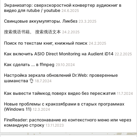
Экранизатор: сверхскоростной конвертер аудиокниг в
видео для rutube / youtube
24.6.2025
Свинцовые аккумуляторы. Ликбез
23.3.2025
搜索俄语书籍。 搜索俄语文本
24.2.2025
Поиск по текстам книг, книжный поиск
24.2.2025
Как включить ASIO Direct Monitoring на Audient iD14
22.2.2025
Как сделать ... в ffmpeg
29.10.2024
Настройка зеркала обновлений Dr.Web: проверенные
шаманства 👌
18.7.2024
Как вывести таймкод поверх видео без пересжатия
11.7.2024
Новые проблемы с кракозябрами в старых программах
(Windows 11)
12.3.2024
FineReader: распознавание из контекстного меню или через
командную строку
13.11.2023